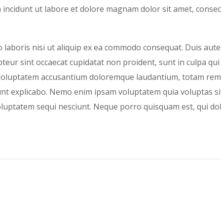
incidunt ut labore et dolore magnam dolor sit amet, consect
laboris nisi ut aliquip ex ea commodo consequat. Duis aute i
pteur sint occaecat cupidatat non proident, sunt in culpa qui
t. Voluptatem accusantium doloremque laudantium, totam rem 
 sunt explicabo. Nemo enim ipsam voluptatem quia voluptas sit
luptatem sequi nesciunt. Neque porro quisquam est, qui dol