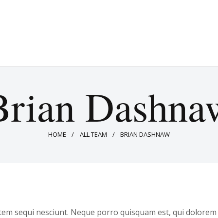
EST COMEDY NIGHT | THE CO
Live Comedy Every Friday!
Brian Dashna
HOME
ALL TEAM
BRIAN DASHNAW
em sequi nesciunt. Neque porro quisquam est, qui dolorem i