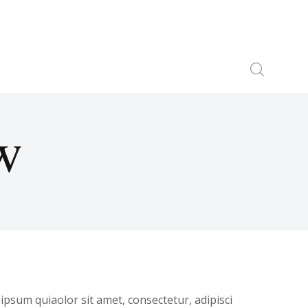
RNER GALLERY
w
psum quiaolor sit amet, consectetur, adipisci